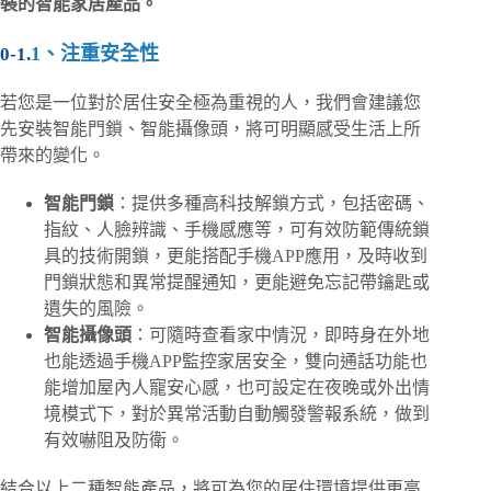
裝的智能家居產品。
1、注重安全性
若您是一位對於居住安全極為重視的人，我們會建議您
先安裝智能門鎖、智能攝像頭，將可明顯感受生活上所
帶來的變化。
智能門鎖
：
提供
多種
高科技
解鎖方式，包括密碼、
指紋、人臉辨識、手機感應等，可有效防範傳統鎖
具的技術開鎖，更能搭配手機APP應用，及時收到
門鎖狀態和異常提醒通知，更能避免忘記帶鑰匙或
遺失的風險。
智能攝像頭
：可隨時查看家中情況，即時身在外地
也能透過手機APP監控家居安全，雙向通話功能也
能增加屋內人寵安心感，也可設定在夜晚或外出情
境模式下，對於異常活動自動觸發警報系統，做到
有效嚇阻及防衛。
結合以上二種智能產品，將可為您的居住環境提供更高