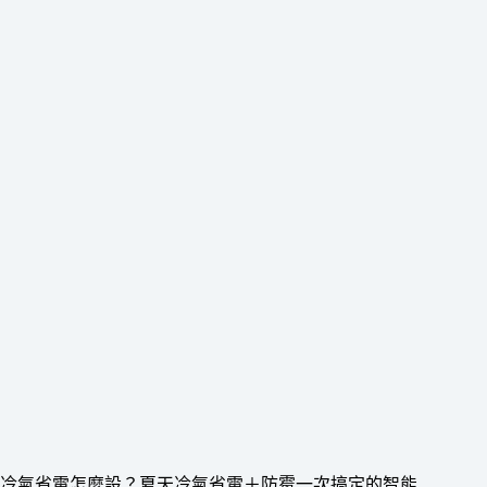
冷氣省電怎麼設？夏天冷氣省電＋防霉一次搞定的智能