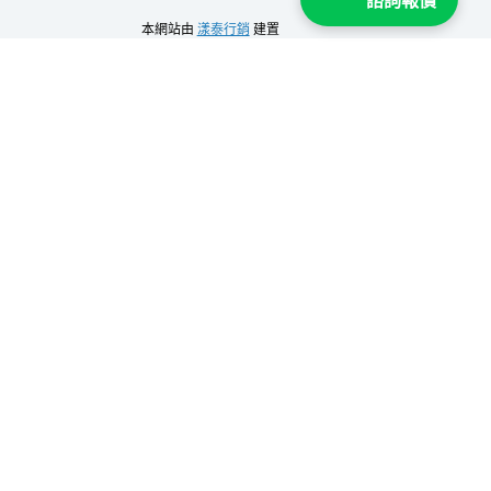
諮詢報價
本網站由
漾泰行銷
建置
加 Line 領取
全屋智能不用15萬元優惠
！
姓名
電子信箱
領取報價