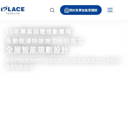
跳
預約免費智能家體驗
至
主
要
內
10年專業弱電規劃團隊
容
免動裝潢快速施工一日完工
全屋智能規劃設計
智能門鎖/感應燈控/視聽氛圍/感光推窗/智能監控/瓦斯偵測/
全屋智能家居