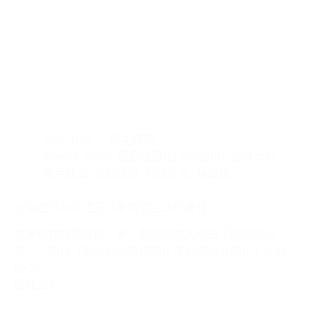
2024/01/01
成功案例
homekit
,
Aqara
,
居家自動化
,
規劃指南
,
品牌比較
,
用戶見證
,
智能家居
,
智慧住宅
,
裝潢設計
台中西屯30年透天老屋智慧宅改造實錄
老屋想做智能家居，第一個要面對的不是「選哪個品
牌」，而是「現場條件能撐起什麼程度的智能化」。屋
齡 20…
閱讀全文
台
中