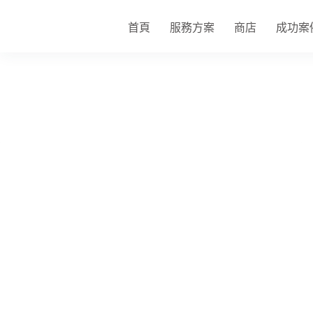
跳
至
首頁
服務方案
商店
成功案
主
要
內
容