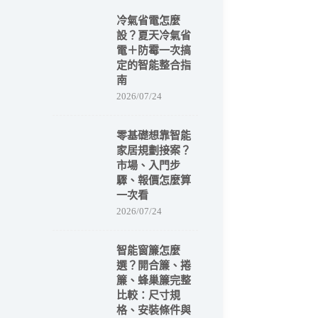
冷氣省電怎麼
設？夏天冷氣省
電＋防霉一次搞
定的智能整合指
南
2026/07/24
零基礎想靠智能
家居規劃接案？
市場、入門步
驟、報價怎麼算
一次看
2026/07/24
智能窗簾怎麼
選？開合簾、捲
簾、蜂巢簾完整
比較：尺寸規
格、安裝條件與