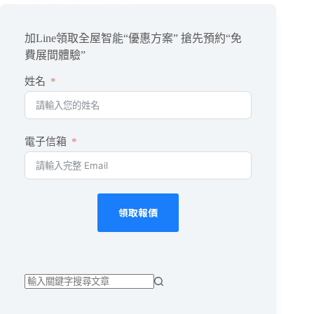
主更輕鬆應對日常挑戰。
閱讀全文
閒
加Line領取全屋智能“優惠方案” 搶先預約“免
置
房
費展間體驗”
屋
姓名
保
養
費
時
電子信箱
費
力？
智
能
家
領取報價
居
系
統
管
理
優
找
點