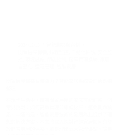
2024/12/13
智能趨勢與案例
閒置房屋保養
,
遠程監控
,
自動化維護
,
安全監
控
,
環境感應
,
節能控制
,
房屋管理系統
,
家居
自動化
,
遠程管理
,
智能家居
閒置房屋保養費時費力？智能家居系統管理優點總
整理
在現代生活中，擁有閒置房屋的家庭可能面臨一個
常見挑戰：如何高效管理並維護房屋，避免問題積
累。幸運的是，智能家居技術的發展為此提供了理
想的解決方案。本文將深入探討智能家居如何有益
於閒置房屋的保養，並整理出五大管理優點，讓房