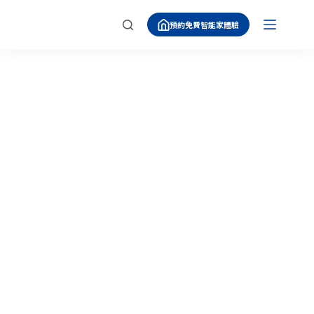
跳
預約免費智能家體驗
至
主
要
內
容