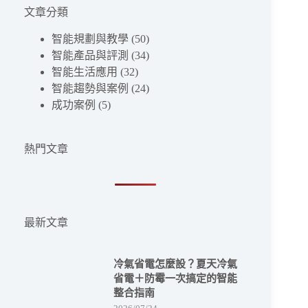
不
總
文章分類
到
整
符
理
智能規劃與教學
(50)
合
智能產品與評測
(34)
條
智能生活應用
(32)
件
智能趨勢與案例
(24)
的
成功案例
(5)
結
果
熱門文章
最新文章
冷氣省電怎麼設？夏天冷氣
省電＋防霉一次搞定的智能
整合指南