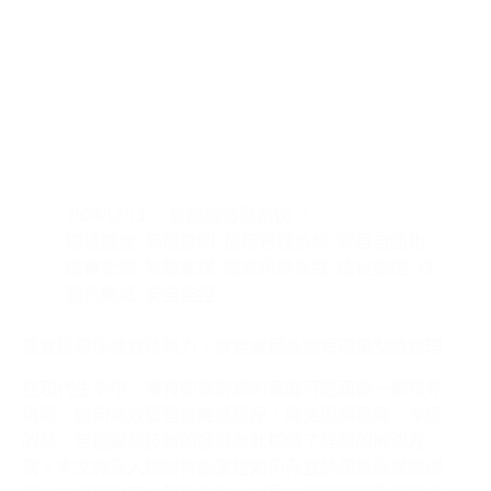
2024/12/13
智能趨勢與案例
環境感應
,
節能控制
,
房屋管理系統
,
家居自動化
,
遠程管理
,
智能家居
,
閒置房屋保養
,
遠程監控
,
自
動化維護
,
安全監控
閒置房屋保養費時費力？智能家居系統管理優點總整理
在現代生活中，擁有閒置房屋的家庭可能面臨一個常見
挑戰：如何高效管理並維護房屋，避免問題積累。幸運
的是，智能家居技術的發展為此提供了理想的解決方
案。本文將深入探討智能家居如何有益於閒置房屋的保