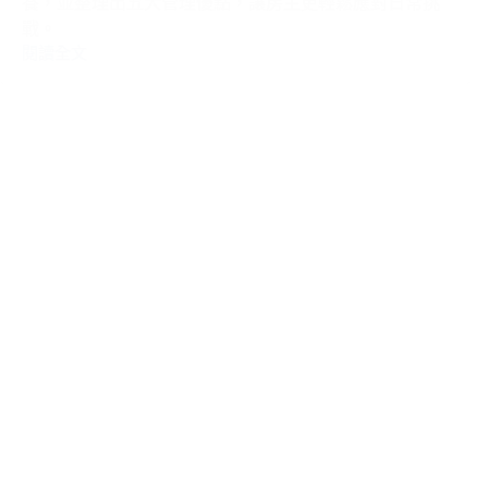
養，並整理出五大管理優點，讓房主更輕鬆應對日常挑
戰。
閱讀全文
閒
置
房
屋
保
養
費
時
費
力？
智
能
家
居
系
統
管
理
優