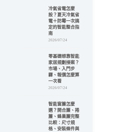
冷氣省電怎麼
設？夏天冷氣省
電＋防霉一次搞
定的智能整合指
南
2026/07/24
零基礎想靠智能
家居規劃接案？
市場、入門步
驟、報價怎麼算
一次看
2026/07/24
智能窗簾怎麼
選？開合簾、捲
簾、蜂巢簾完整
比較：尺寸規
格、安裝條件與