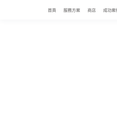
跳
至
首頁
服務方案
商店
成功案
主
要
內
容