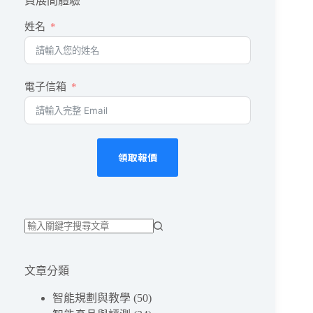
色
費展間體驗”
溫
姓名
怎
麼
選？
2200K-
6500K
電子信箱
完
整
對
照
＋
領取報價
房
間
配
置
＋
找
智
不
能
文章分類
調
到
光
符
智能規劃與教學
(50)
合