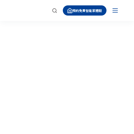
跳
預約免費智能家體驗
至
主
要
內
容