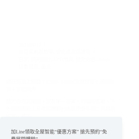
2024/09/12
智能規劃與教學
,
智能產品與評測
白光
,
照明設計
,
LED燈具
,
燈光色溫
,
Aqara
,
智慧燈具
,
黃光
燈光色溫怎麼選？2200K-6500K完整對照＋房間配
置＋智能調光
燈光色溫怎麼選，沒有單一答案。同樣的客廳，下
午閱讀跟晚上看電影需要的色溫完全不同；同樣的
臥室，孩子…
閱讀全文
燈
加Line領取全屋智能“優惠方案” 搶先預約“免
光