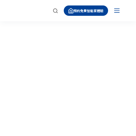
跳
預約免費智能家體驗
至
主
要
內
容