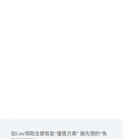
2024/10/04
智能生活應用
寵物互動裝置
,
智慧餵食器
,
智能家居設備
,
居
家自動化
,
智慧家居
,
寵物保母
,
寵物照顧
,
寵
物監控
,
毛小孩照護
,
智能攝影機
寵物智能居家完整攻略｜出門安心的自動餵食、監
控與環境控制
養過貓狗的人大概都有這個經驗：出門上班前回頭
看一眼毛孩，心裡盤算著今天會不會太熱、水碗會
不會翻、牠…
閱讀全文
寵
加Line領取全屋智能“優惠方案” 搶先預約“免
物