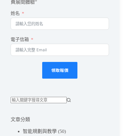
智
費展間體驗”
能
姓名
居
家
完
整
電子信箱
攻
略
｜
出
門
領取報價
安
心
的
自
動
餵
找
食、
不
監
文章分類
到
控
符
與
智能規劃與教學
(50)
環