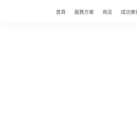
跳
至
首頁
服務方案
商店
成功案
主
要
內
容