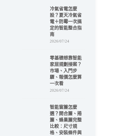
冷氣省電怎麼
設？夏天冷氣省
電＋防霉一次搞
定的智能整合指
南
2026/07/24
零基礎想靠智能
家居規劃接案？
市場、入門步
驟、報價怎麼算
一次看
2026/07/24
智能窗簾怎麼
選？開合簾、捲
簾、蜂巢簾完整
比較：尺寸規
格、安裝條件與