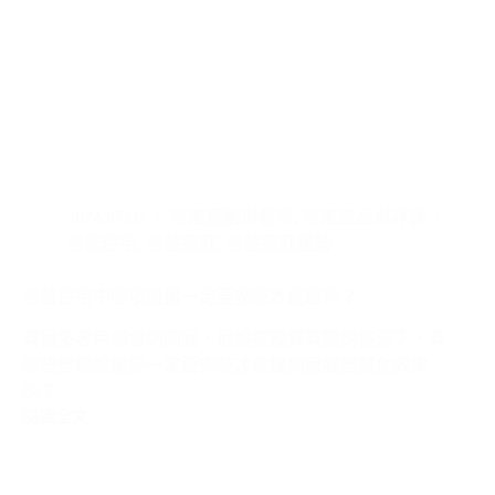
2024/07/05
智能規劃與教學
,
智能產品與評測
智能住宅
,
智慧家庭
,
智慧家庭趨勢
智慧住宅中哪項設備一定要安裝才能運作？
有很多客戶都會詢問我，假設在預算有限的情況下，有
哪些智能設備是一定要安裝才能達到家庭智慧化效果
的？ …
閱讀全文
智
慧
住