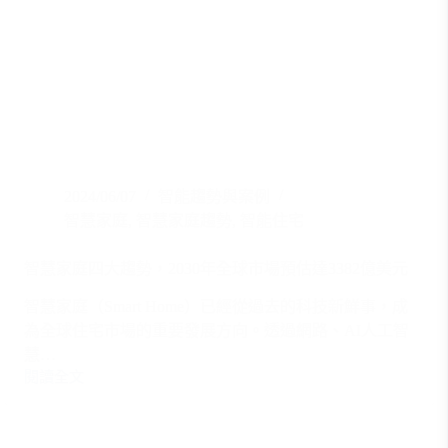
2024/06/07
智能趨勢與案例
智慧家庭
,
智慧家庭趨勢
,
智能住宅
智慧家庭四大趨勢，2030年全球市場預估達3382億美元
智慧家庭（Smart Home）已經從過去的科技新鮮事，成
為全球住宅市場的重要發展方向。透過網路、AI人工智
慧…
閱讀全文
智
慧
家