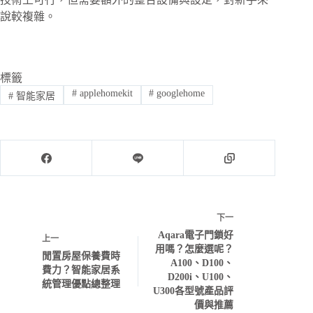
說較複雜。
標籤
#
applehomekit
#
googlehome
#
智能家居
下一
Aqara電子門鎖好
上一
用嗎？怎麼選呢？
閒置房屋保養費時
A100、D100、
費力？智能家居系
D200i、U100、
統管理優點總整理
U300各型號產品評
價與推薦