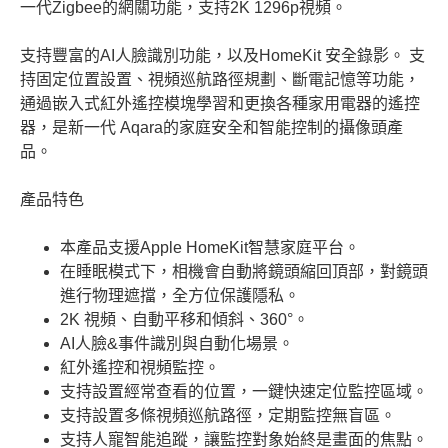
一代Zigbee的網關功能，支持2K 1296p視頻。
支持豐富的AI人臉識別功能，以及HomeKit 安全錄影。 支
持固定位置設置、視頻巡航路徑規劃、斷電記憶等功能，
通過嵌入式紅外遙控模塊學習和更換各種家用電器的遙控
器，是新一代 Aqara的家庭安全和智能控制的攝像頭產
品。
產品特色
本產品支援Apple HomeKit智慧家庭平台。
在睡眠模式下，相機會自動將鏡頭縮回頂部，對鏡頭
進行物理遮擋，全方位保護隱私。
2K 視頻、自動平移和傾斜、360°。
AI人臉&事件識別與自動化場景。
紅外遙控和視頻監控。
支持設置經常查看的位置，一鍵快速定位監控區域。
支持設置多條視頻巡航路徑，定期監控無盲區。
支持人寵智能追蹤，讓監控對象始終是畫面的焦點。