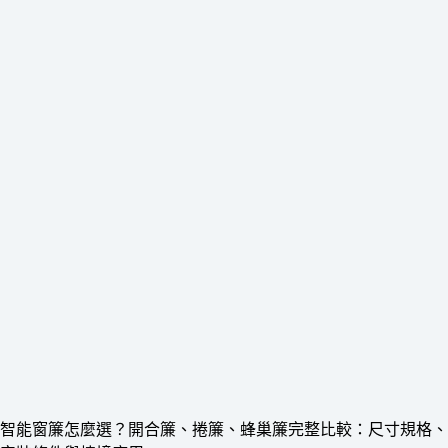
智能窗簾怎麼選？開合簾、捲簾、蜂巢簾完整比較：尺寸規格、