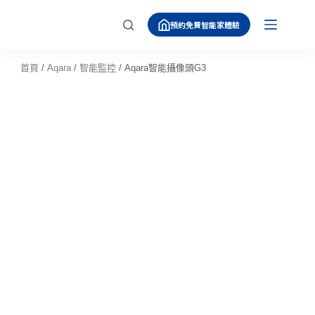
跳
預約免費智能家體驗
至
主
要
首頁
/
Aqara
/
智能監控
/ Aqara智能攝像頭G3
內
容